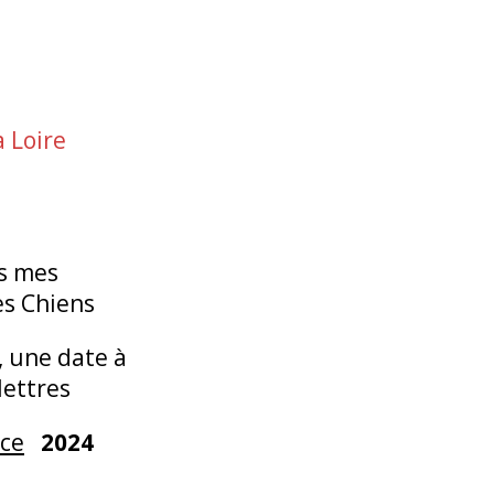
a Loire
es mes
es Chiens
, une date à
 lettres
ace
2024